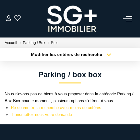
GESTION
Accueil
Parking / Box
Box
TRANSACTION
Modifier les critères de recherche
Type de transaction
Localisation
Acheter
Localisation
EQUIPE
Parking / box box
Type de bien
Sélectionnez...
Surface min
ESTIMER
Nous n'avons pas de biens à vous proposer dans la catégorie Parking /
Plus de critères
Budget max
Box Box pour le moment , plusieurs options s'offrent à vous :
L'AGENCE
Re-soumettre la recherche avec moins de critères.
Créer une alerte
Transmettez-nous votre demande
ACTUALITÉS