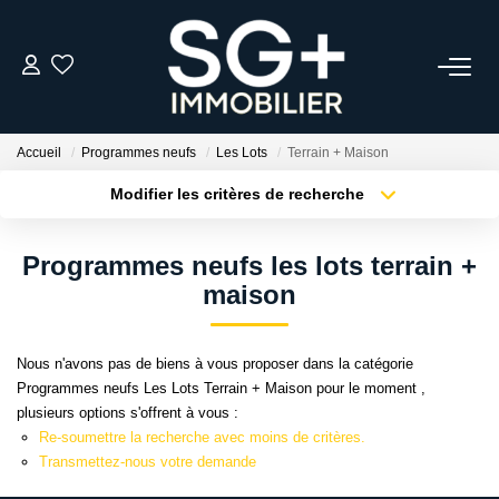
GESTION
Accueil
Programmes neufs
Les Lots
Terrain + Maison
TRANSACTION
Modifier les critères de recherche
Type de transaction
Localisation
Acheter
Localisation
EQUIPE
Programmes neufs les lots terrain +
Type de bien
Sélectionnez...
Surface min
maison
ESTIMER
Plus de critères
Budget max
Nous n'avons pas de biens à vous proposer dans la catégorie
L'AGENCE
Programmes neufs Les Lots Terrain + Maison pour le moment ,
Créer une alerte
plusieurs options s'offrent à vous :
Re-soumettre la recherche avec moins de critères.
ACTUALITÉS
Transmettez-nous votre demande