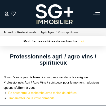
GESTION
Accueil
Professionnels
Agri / Agro
Vins / spiritueux
TRANSACTION
Modifier les critères de recherche
Type de transaction
Localisation
Acheter
Localisation
EQUIPE
Professionnels agri / agro vins /
Type de bien
Sélectionnez...
Surface min
spiritueux
ESTIMER
Plus de critères
Budget max
Nous n'avons pas de biens à vous proposer dans la catégorie
L'AGENCE
Professionnels Agri / Agro Vins / spiritueux pour le moment , plusieurs
Créer une alerte
options s'offrent à vous :
Re-soumettre la recherche avec moins de critères.
ACTUALITÉS
Transmettez-nous votre demande