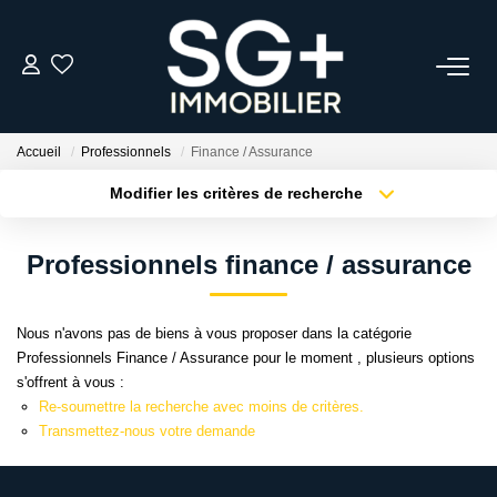
GESTION
Accueil
Professionnels
Finance / Assurance
TRANSACTION
Modifier les critères de recherche
Type de transaction
Localisation
Acheter
Localisation
EQUIPE
Professionnels finance / assurance
Type de bien
Sélectionnez...
Surface min
ESTIMER
Nous n'avons pas de biens à vous proposer dans la catégorie
Plus de critères
Budget max
Professionnels Finance / Assurance pour le moment , plusieurs options
L'AGENCE
s'offrent à vous :
Créer une alerte
Re-soumettre la recherche avec moins de critères.
Transmettez-nous votre demande
ACTUALITÉS