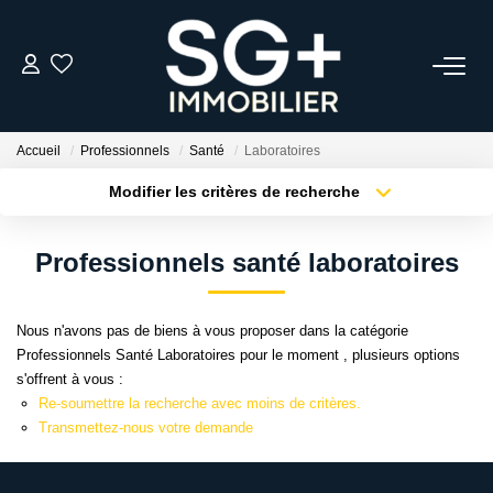
GESTION
Accueil
Professionnels
Santé
Laboratoires
TRANSACTION
Modifier les critères de recherche
Type de transaction
Localisation
Acheter
Localisation
EQUIPE
Professionnels santé laboratoires
Type de bien
Sélectionnez...
Surface min
ESTIMER
Nous n'avons pas de biens à vous proposer dans la catégorie
Plus de critères
Budget max
Professionnels Santé Laboratoires pour le moment , plusieurs options
L'AGENCE
s'offrent à vous :
Créer une alerte
Re-soumettre la recherche avec moins de critères.
Transmettez-nous votre demande
ACTUALITÉS