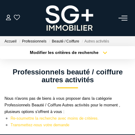
GESTION
Accueil
Professionnels
Beauté / Coiffure
Autres activités
TRANSACTION
Modifier les critères de recherche
Type de transaction
Localisation
Acheter
Localisation
EQUIPE
Professionnels beauté / coiffure
Type de bien
Sélectionnez...
Surface min
autres activités
ESTIMER
Plus de critères
Budget max
Nous n'avons pas de biens à vous proposer dans la catégorie
L'AGENCE
Professionnels Beauté / Coiffure Autres activités pour le moment ,
Créer une alerte
plusieurs options s'offrent à vous :
Re-soumettre la recherche avec moins de critères.
ACTUALITÉS
Transmettez-nous votre demande