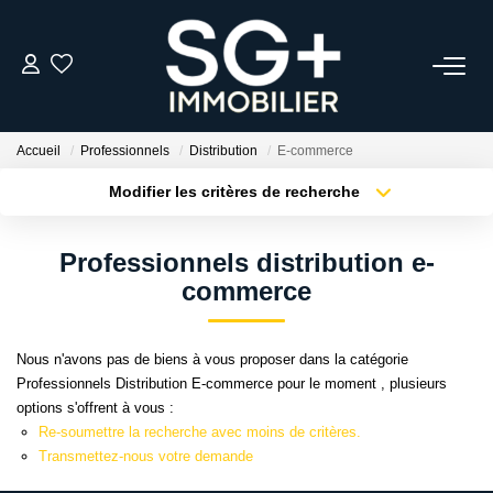
GESTION
Accueil
Professionnels
Distribution
E-commerce
TRANSACTION
Modifier les critères de recherche
Type de transaction
Localisation
Acheter
Localisation
EQUIPE
Professionnels distribution e-
Type de bien
Sélectionnez...
Surface min
commerce
ESTIMER
Plus de critères
Budget max
Nous n'avons pas de biens à vous proposer dans la catégorie
L'AGENCE
Professionnels Distribution E-commerce pour le moment , plusieurs
Créer une alerte
options s'offrent à vous :
Re-soumettre la recherche avec moins de critères.
ACTUALITÉS
Transmettez-nous votre demande