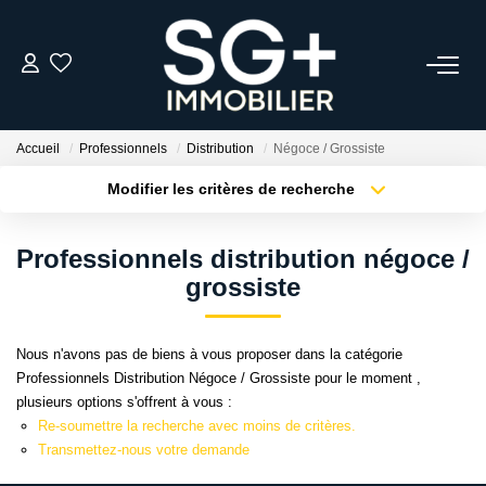
GESTION
Accueil
Professionnels
Distribution
Négoce / Grossiste
TRANSACTION
Modifier les critères de recherche
Type de transaction
Localisation
Acheter
Localisation
EQUIPE
Professionnels distribution négoce /
Type de bien
Sélectionnez...
Surface min
grossiste
ESTIMER
Plus de critères
Budget max
Nous n'avons pas de biens à vous proposer dans la catégorie
L'AGENCE
Professionnels Distribution Négoce / Grossiste pour le moment ,
Créer une alerte
plusieurs options s'offrent à vous :
Re-soumettre la recherche avec moins de critères.
ACTUALITÉS
Transmettez-nous votre demande