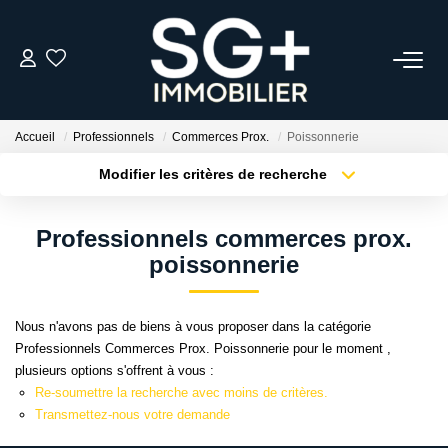
GESTION
Accueil
Professionnels
Commerces Prox.
Poissonnerie
TRANSACTION
Modifier les critères de recherche
Type de transaction
Localisation
Acheter
Localisation
EQUIPE
Professionnels commerces prox.
Type de bien
Sélectionnez...
Surface min
poissonnerie
ESTIMER
Plus de critères
Budget max
Nous n'avons pas de biens à vous proposer dans la catégorie
L'AGENCE
Professionnels Commerces Prox. Poissonnerie pour le moment ,
Créer une alerte
plusieurs options s'offrent à vous :
Re-soumettre la recherche avec moins de critères.
ACTUALITÉS
Transmettez-nous votre demande