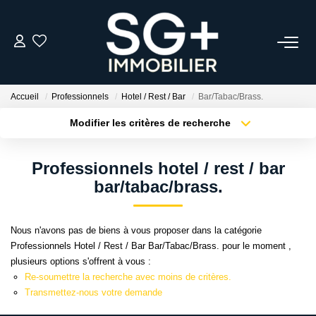
GESTION
Accueil
Professionnels
Hotel / Rest / Bar
Bar/Tabac/Brass.
TRANSACTION
Modifier les critères de recherche
Type de transaction
Localisation
Acheter
Localisation
EQUIPE
Professionnels hotel / rest / bar
Type de bien
Sélectionnez...
Surface min
bar/tabac/brass.
ESTIMER
Plus de critères
Budget max
Nous n'avons pas de biens à vous proposer dans la catégorie
L'AGENCE
Professionnels Hotel / Rest / Bar Bar/Tabac/Brass. pour le moment ,
Créer une alerte
plusieurs options s'offrent à vous :
Re-soumettre la recherche avec moins de critères.
ACTUALITÉS
Transmettez-nous votre demande