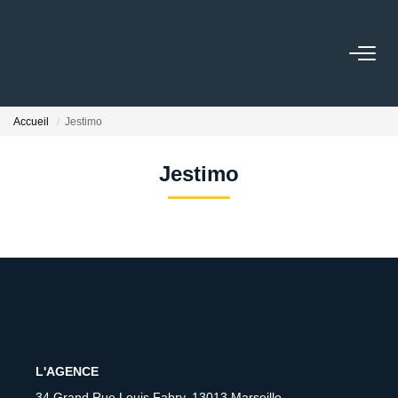
GESTION
Accueil
Jestimo
TRANSACTION
Jestimo
EQUIPE
ESTIMER
L'AGENCE
ACTUALITÉS
L'AGENCE
34 Grand Rue Louis Fabry, 13013 Marseille